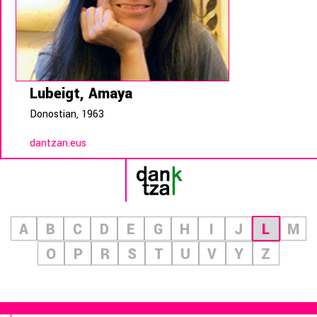
Lubeigt, Amaya
Donostian, 1963
dantzan.eus
A
B
C
D
E
G
H
I
J
L
M
O
P
R
S
T
U
V
Y
Z