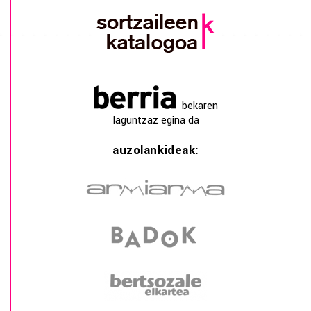
bekaren
laguntzaz egina da
auzolankideak: