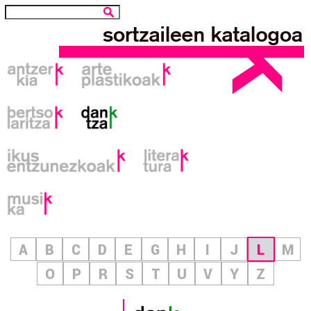
A
B
C
D
E
G
H
I
J
L
M
O
P
R
S
T
U
V
Y
Z